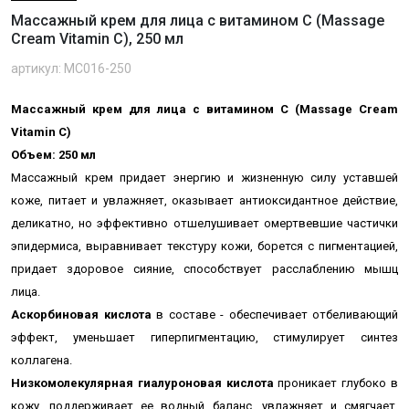
Массажный крем для лица с витамином С (Massage
Cream Vitamin С), 250 мл
артикул: MC016-250
Массажный крем для лица с витамином С (Massage Cream
Vitamin С)
Объем: 250 мл
Массажный крем придает энергию и жизненную силу уставшей
коже, питает и увлажняет, ок
азывает антиоксидантное действие,
деликатно, но эффективно отшелушивает омертвевшие частички
эпидермиса,
выравнивает текстуру кожи, борется с пигментацией,
придает здоровое сияние, способствует р
асслаблению мышц
лица.
Аскорбиновая кислота
в составе - обеспечивает отбеливающий
эффект, уменьшает гиперпигментацию, стимулирует синтез
коллагена.
Низкомолекулярная гиалуроновая кислота
проникает глубоко в
кожу, поддерживает ее водный баланс, увлажняет и смягчает,