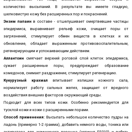
количество высыпаний. В результате вы имеете гладкую,
шелковистую кожу без расширенных пор и покраснений.
Энзим папаин
в составе -
отшелушивает омертвевшие частицы
эпидермиса,
выравнивает рельеф кожи,
очищает поры от
загрязнений,
стимулирует обмен веществ в клетках и их
обновление, обладает выраженным противовоспалительным,
регенерирующим и успокаивающим действием.
Аллантоин
смягчает верхний роговой слой клеток эпидермиса,
сужает расширенные поры, предупреждает образование
комедонов, снимает раздражение, стимулирует регенерацию.
Кукурузный крахмал
впитывает излишки кожного сала,
нормализует работу сальных желез, защищает от вредного
воздействия внешних факторов окружающей среды.
Подходит для всех типов кожи. Особенно рекомендуется для
тусклой кожи и кожи с расширенными порами.
Способ применения:
Высыпать небольшое количество пудры на
ладонь (примерно 1-2 грамма), добавить немного воды, тоника или
активатора для жемчужного порошка (артикул ES010) и взбить