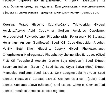
часовой стрелке по направлению к пупку. Повторить 12
раз. Остатки средства удалить. Для достижения максимального
эффекта использовать перед началом физических тренировок.
Состав:
Water, Glycerin, Caprylic/Capric Triglyceride, Glyceryl
Acrylate/Acrylic Acid Copolymer, Sodium Acrylates Copolymer,
Hydrogenated Polyisobutene, Phospholipids, Polyglyceryl-10 Stearate,
Helianthus Annuus (Sunflower) Seed Oil, Coco-Glucoside, Alcohol,
Vanillyl Butyl Ether, Glaucine, Caprylyl Glycol, Phenoxyethanol,
Chlorphenesin, Hydrogenated Phosphatidylcholine, Olea Europaea (Olive)
Fruit Oil, Tocopheryl Acetate, Glycine Soja (Soybean) Seed Extract,
Sesamum Indicum (Sesame) Seed Extract, Oryza Sativa (Rice) Extract,
Phaseolus Radiatus Seed Extract, Coix Lacryma-Jobi Ma-Yuen Seed
Extract, Houttuynia Cordata Extract, Ocimum Basilicum (Basil) Leaf
Extract, Castanea Sativa (Chestnut) Shell Extract, Camellia Sinensis Leaf
Extract, Portulaca Oleracea Extract, Fragrance.